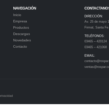
NAVEGACIÓN
CONTACTANO
Inicio
DIRECCIÓN:
Empresa
Av. 25 de mayo 1
Productos
Firmat, Santa Fe
Descargas
TELÉFONOS:
Novedades
03465 – 420124
Contacto
03465 – 421068
EMAIL:
contacto@rospar
ventas@rospar.c
privacidad