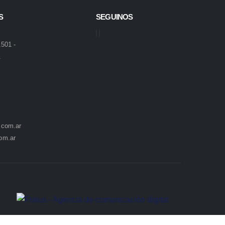
S
SEGUINOS
501 -
.
.com.ar
om.ar