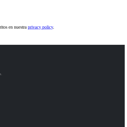
critos en nuestra
privacy policy
.
o.