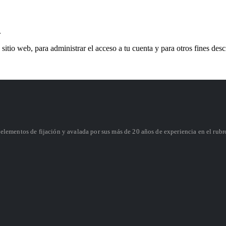
.
 sitio web, para administrar el acceso a tu cuenta y para otros fines des
lementos de fijación y avalada por sus más de 20 años de experiencia en el rubr