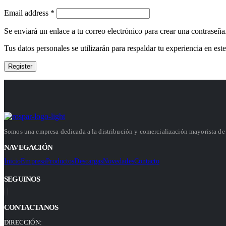
Email address
*
Se enviará un enlace a tu correo electrónico para crear una contraseña
Tus datos personales se utilizarán para respaldar tu experiencia en este
Register
Somos una empresa dedicada a la distribución y comercialización mayorista de e
NAVEGACIÓN
Inicio
Empresa
Productos
Descargas
Novedades
Contacto
SEGUINOS
CONTACTANOS
DIRECCIÓN: