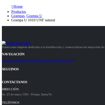
Home
Productos
Grampas
,
Grampa U
Grampa U 1010 UNF natural
Somos una empresa dedicada a la distribución y comercialización mayorista de e
NAVEGACIÓN
Inicio
Empresa
Productos
Descargas
Novedades
Contacto
SEGUINOS
CONTACTANOS
DIRECCIÓN:
Av. 25 de mayo 1501 - Firmat, Santa Fe.
TELÉFONOS: